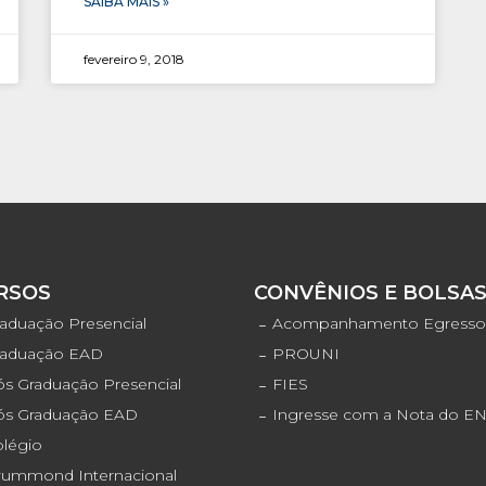
SAIBA MAIS »
fevereiro 9, 2018
RSOS
CONVÊNIOS E BOLSA
aduação Presencial
Acompanhamento Egress
raduação EAD
PROUNI
s Graduação Presencial
FIES
ós Graduação EAD
Ingresse com a Nota do 
olégio
rummond Internacional