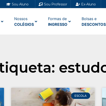
Sou Aluno
Sou Professor
Ex-Aluno
Nossos
Formas de
Bolsas e
COLÉGIOS
INGRESSO
DESCONTOS
tiqueta: estud
ESCOLA