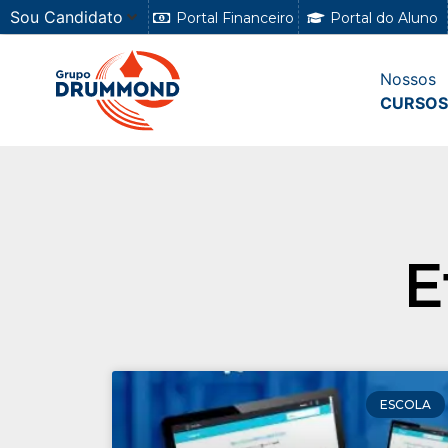
Sou Candidato
Portal Financeiro
Portal do Aluno
Nossos
CURSOS
E
ESCOLA