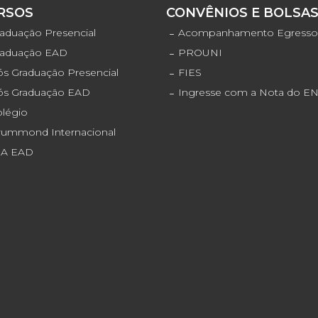
RSOS
CONVÊNIOS E BOLSA
aduação Presencial
Acompanhamento Egress
raduação EAD
PROUNI
s Graduação Presencial
FIES
ós Graduação EAD
Ingresse com a Nota do 
olégio
rummond Internacional
JA EAD