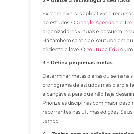
2 – Utilize a tecnologia a seu favor
Existem diversos aplicativos e recurso
de estudos. O
Google Agenda
e o
Trel
organizadores virtuais e possuem rec
Há também canais do Youtube em que 
eficiente e leve. O
Youtube Edu
é um 
3 – Defina pequenas metas
Determinar metas diárias ou semanais
cronograma de estudos mais claro e fác
alcançáveis, para que não haja desân
Priorize as disciplinas com maior peso
recorrentes nas últimas edições. Seus 
tempo.