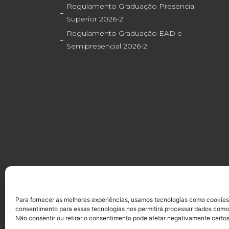
Regulamento Graduação Presencial
Superior 2026-2
Regulamento Graduação EAD e
Semipresencial 2026-2
Penha
Ponte
Para fornecer as melhores experiências, usamos tecnologias como cookies
(11) 2227-8400
(11) 22
consentimento para essas tecnologias nos permitirá processar dados como
Não consentir ou retirar o consentimento pode afetar negativamente certos