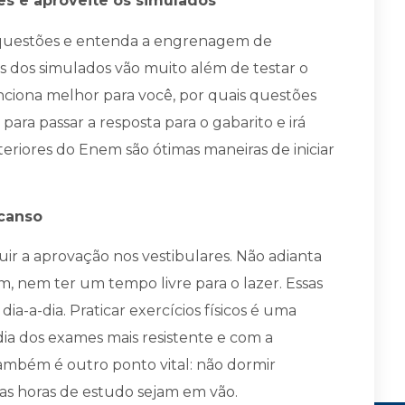
es e aproveite os simulados
s questões e entenda a engrenagem de
s dos simulados vão muito além de testar o
nciona melhor para você, por quais questões
a passar a resposta para o gabarito e irá
teriores do Enem são ótimas maneiras de iniciar
scanso
ir a aprovação nos vestibulares. Não adianta
, nem ter um tempo livre para o lazer. Essas
a-a-dia. Praticar exercícios físicos é uma
dia dos exames mais resistente e com a
também é outro ponto vital: não dormir
as horas de estudo sejam em vão.