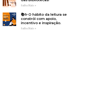
Saiba Mais »
📚✨ O hábito da leitura se
constrói com apoio,
incentivo e inspiração.
Saiba Mais »