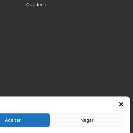
Ouvidoria
Formosa
Neo Química Arena
076-4600
(11) 2056-6100
Aceitar
Negar