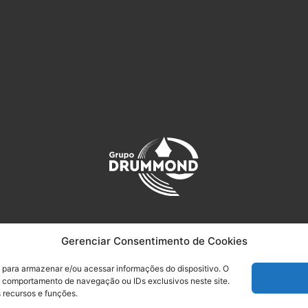
CENTRAL DE ATENDIMENTO
Gerenciar Consentimento de Cookies
 Rasa
Tatuapé
Vila 
 para armazenar e/ou acessar informações do dispositivo. O
14-6644
(11) 2942-1488
(11) 2
 comportamento de navegação ou IDs exclusivos neste site.
 recursos e funções.