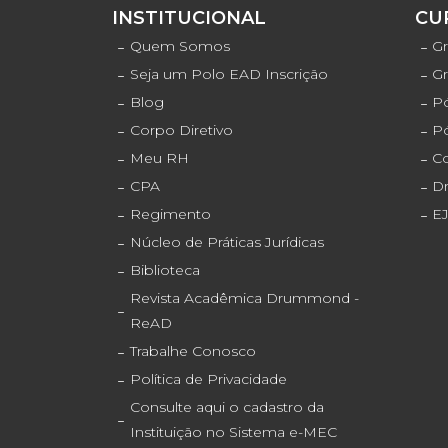
INSTITUCIONAL
CU
Quem Somos
Gr
Seja um Polo EAD Inscrição
G
Blog
Pó
Corpo Diretivo
P
Meu RH
C
CPA
D
Regimento
E
Núcleo de Práticas Jurídicas
Biblioteca
Revista Acadêmica Drummond -
ReAD
Trabalhe Conosco
Política de Privacidade
Consulte aqui o cadastro da
Instituição no Sistema e-MEC