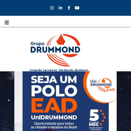
Nossos
CURSOS
Nossos
COLÉGIOS
Criando carreiras. Mudando destinos.
Formas de
INGRESSO
Bolsas e
DESCONTOS
Fale