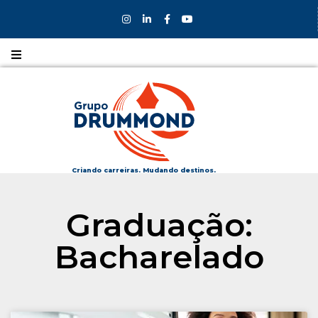
Nossos
CURSOS
Nossos
COLÉGIOS
Criando carreiras. Mudando destinos.
Formas de
Graduação:
INGRESSO
Bacharelado
Bolsas e
DESCONTOS
Fale