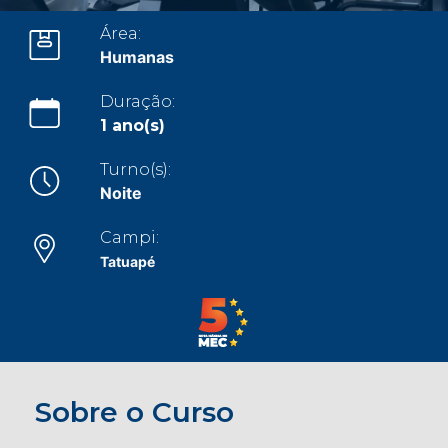
CONOSCO
Área:
Humanas
Seja um
POLO EAD
Duração:
1 ano(s)
Turno(s):
Noite
Campi:
Tatuapé
Sobre o Curso