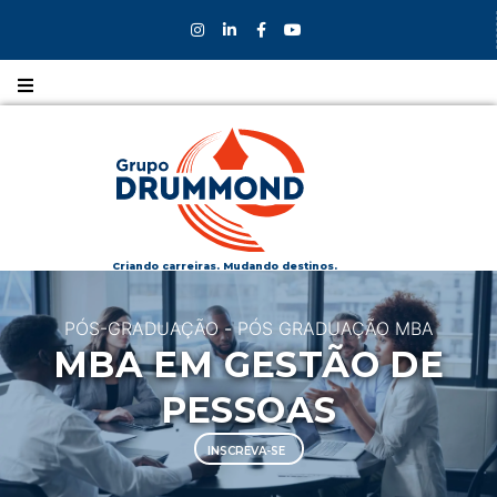
Nossos
CURSOS
Nossos
COLÉGIOS
Criando carreiras. Mudando destinos.
Formas de
PÓS-GRADUAÇÃO
-
PÓS GRADUAÇÃO MBA
INGRESSO
MBA EM GESTÃO DE
Bolsas e
PESSOAS
DESCONTOS
INSCREVA-SE
Fale