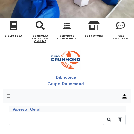
CONOSCO
Seja um
POLO EAD
BIBLIOTECA
CONSULTA
SERVIÇOS
ESTRUTURA
FALE
CATALOGO
OFERECIDOS
CONOSCO
ON-LINE