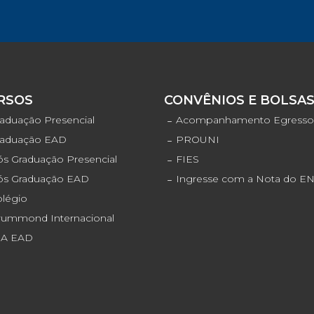
RSOS
CONVÊNIOS E BOLSA
aduação Presencial
Acompanhamento Egress
raduação EAD
PROUNI
s Graduação Presencial
FIES
ós Graduação EAD
Ingresse com a Nota do 
olégio
rummond Internacional
JA EAD