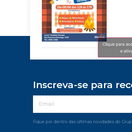
Clique para ac
e ati
Inscreva-se para re
Fique por dentro das últimas novidades do G