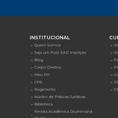
INSTITUCIONAL
CU
Quem Somos
Gr
Seja um Polo EAD Inscrição
G
Blog
Pó
Corpo Diretivo
P
Meu RH
C
CPA
D
Regimento
E
Núcleo de Práticas Jurídicas
Biblioteca
Revista Acadêmica Drummond -