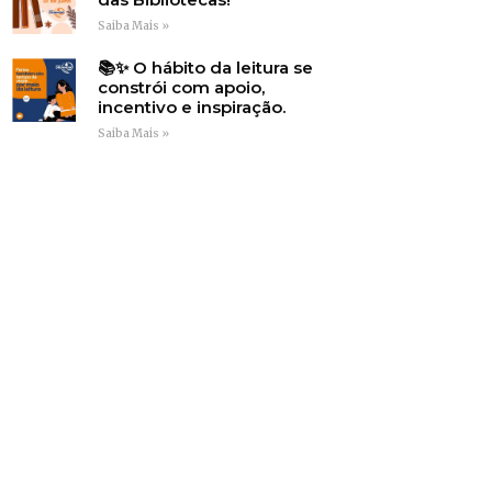
Saiba Mais »
📚✨ O hábito da leitura se
constrói com apoio,
incentivo e inspiração.
Saiba Mais »