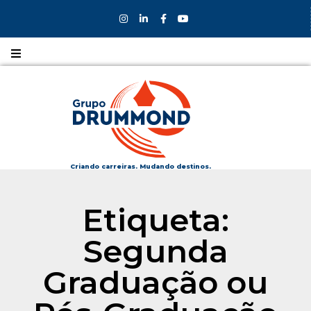
Nossos
CURSOS
Nossos
COLÉGIOS
Criando carreiras. Mudando destinos.
Formas de
Etiqueta:
INGRESSO
Segunda
Bolsas e
DESCONTOS
Graduação ou
Fale