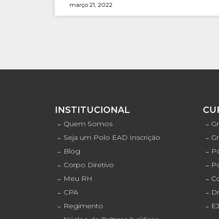
março 21, 2022
INSTITUCIONAL
CU
Quem Somos
Gr
Seja um Polo EAD Inscrição
G
Blog
Pó
Corpo Diretivo
P
Meu RH
C
CPA
D
Regimento
E