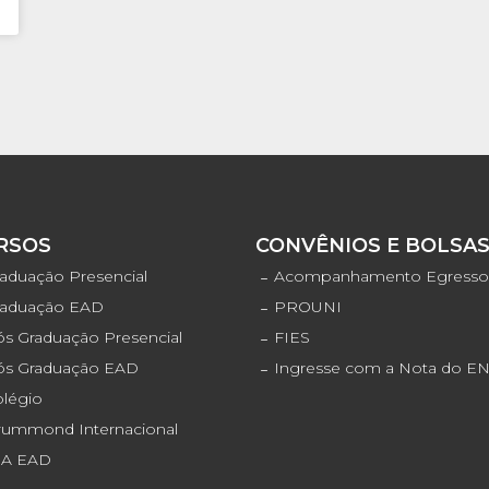
RSOS
CONVÊNIOS E BOLSA
aduação Presencial
Acompanhamento Egress
raduação EAD
PROUNI
s Graduação Presencial
FIES
ós Graduação EAD
Ingresse com a Nota do 
olégio
rummond Internacional
JA EAD