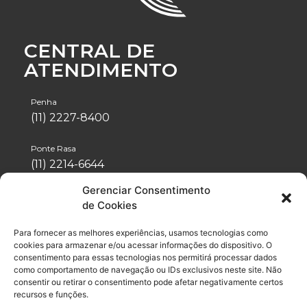
CENTRAL DE
ATENDIMENTO
Penha
(11) 2227-8400
Ponte Rasa
(11) 2214-6644
Gerenciar Consentimento
Tatuapé
de Cookies
(11) 2942-1488
Para fornecer as melhores experiências, usamos tecnologias como
Vila Formosa
cookies para armazenar e/ou acessar informações do dispositivo. O
(11) 2076-4600
consentimento para essas tecnologias nos permitirá processar dados
como comportamento de navegação ou IDs exclusivos neste site. Não
consentir ou retirar o consentimento pode afetar negativamente certos
Neo Química Arena
recursos e funções.
(11) 2056-6100