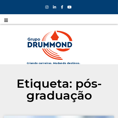
Nossos
CURSOS
Nossos
COLÉGIOS
Criando carreiras. Mudando destinos.
Formas de
Etiqueta: pós-
INGRESSO
graduação
Bolsas e
DESCONTOS
Fale