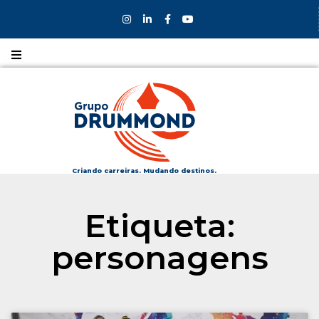
Nossos
CURSOS
Nossos
COLÉGIOS
Criando carreiras. Mudando destinos.
Formas de
Etiqueta:
INGRESSO
personagens
Bolsas e
DESCONTOS
Fale