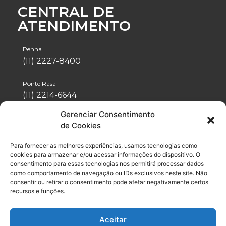
CENTRAL DE
ATENDIMENTO
Penha
(11) 2227-8400
Ponte Rasa
(11) 2214-6644
Gerenciar Consentimento
Tatuapé
de Cookies
(11) 2942-1488
Para fornecer as melhores experiências, usamos tecnologias como
Vila Formosa
cookies para armazenar e/ou acessar informações do dispositivo. O
(11) 2076-4600
consentimento para essas tecnologias nos permitirá processar dados
como comportamento de navegação ou IDs exclusivos neste site. Não
consentir ou retirar o consentimento pode afetar negativamente certos
Neo Química Arena
recursos e funções.
(11) 2056-6100
Aceitar