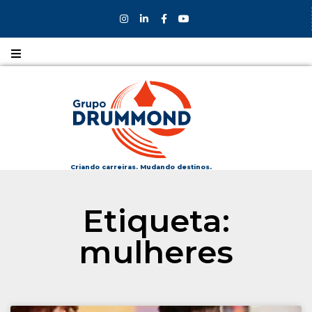
Nossos
CURSOS
Nossos
COLÉGIOS
Criando carreiras. Mudando destinos.
Formas de
Etiqueta:
INGRESSO
mulheres
Bolsas e
DESCONTOS
Fale