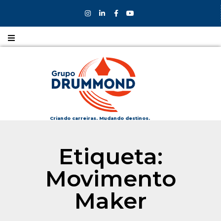
Nossos
CURSOS
Nossos
COLÉGIOS
Criando carreiras. Mudando destinos.
Formas de
Etiqueta:
INGRESSO
Movimento
Bolsas e
DESCONTOS
Maker
Fale