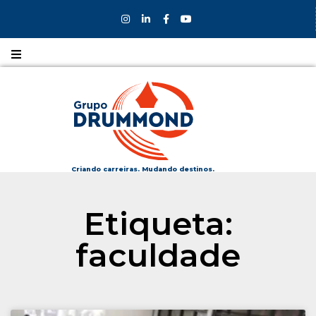
Nossos
CURSOS
Nossos
COLÉGIOS
Criando carreiras. Mudando destinos.
Formas de
Etiqueta:
INGRESSO
faculdade
Bolsas e
DESCONTOS
Fale