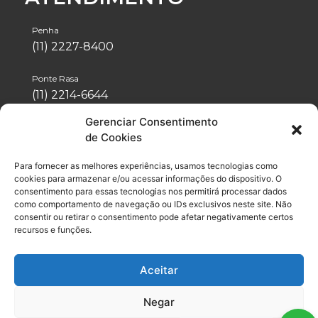
Penha
(11) 2227-8400
Ponte Rasa
(11) 2214-6644
Gerenciar Consentimento
Tatuapé
de Cookies
(11) 2942-1488
Para fornecer as melhores experiências, usamos tecnologias como
Vila Formosa
cookies para armazenar e/ou acessar informações do dispositivo. O
(11) 2076-4600
consentimento para essas tecnologias nos permitirá processar dados
como comportamento de navegação ou IDs exclusivos neste site. Não
consentir ou retirar o consentimento pode afetar negativamente certos
Neo Química Arena
recursos e funções.
(11) 2056-6100
Aceitar
Negar
© 2021 / 2026 | Grupo
Drummond
- Todos os direitos reservados