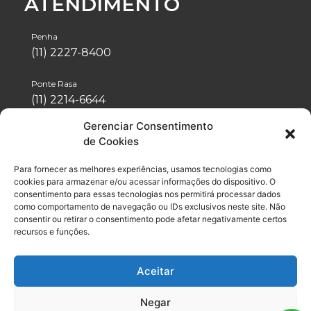
ATENDIMENTO
Penha
(11) 2227-8400
Ponte Rasa
(11) 2214-6644
Gerenciar Consentimento
Tatuapé
de Cookies
(11) 2942-1488
Para fornecer as melhores experiências, usamos tecnologias como
Vila Formosa
cookies para armazenar e/ou acessar informações do dispositivo. O
(11) 2076-4600
consentimento para essas tecnologias nos permitirá processar dados
como comportamento de navegação ou IDs exclusivos neste site. Não
consentir ou retirar o consentimento pode afetar negativamente certos
Neo Química Arena
recursos e funções.
(11) 2056-6100
Aceitar
Negar
© 2021 / 2026 | Grupo
Drummond
- Todos os direitos reservados