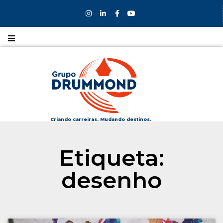
Nossos
CURSOS
Nossos
COLÉGIOS
Criando carreiras. Mudando destinos.
Formas de
Etiqueta:
INGRESSO
desenho
Bolsas e
DESCONTOS
Fale