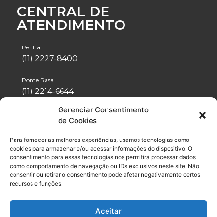
CENTRAL DE
ATENDIMENTO
Penha
(11) 2227-8400
Ponte Rasa
(11) 2214-6644
Gerenciar Consentimento
Tatuapé
de Cookies
(11) 2942-1488
Para fornecer as melhores experiências, usamos tecnologias como
Vila Formosa
cookies para armazenar e/ou acessar informações do dispositivo. O
(11) 2076-4600
consentimento para essas tecnologias nos permitirá processar dados
como comportamento de navegação ou IDs exclusivos neste site. Não
consentir ou retirar o consentimento pode afetar negativamente certos
Neo Química Arena
recursos e funções.
(11) 2056-6100
Aceitar