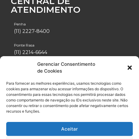
CENTRAL DE
ATENDIMENTO
Penha
(11) 2227-8400
Ponte Rasa
(11) 2214-6644
Gerenciar Consentimento
Tatuapé
de Cookies
(11) 2942-1488
Para fornecer as melhores experiências, usamos tecnologias como
Vila Formosa
cookies para armazenar e/ou acessar informações do dispositivo. O
(11) 2076-4600
consentimento para essas tecnologias nos permitirá processar dados
como comportamento de navegação ou IDs exclusivos neste site. Não
consentir ou retirar o consentimento pode afetar negativamente certos
Neo Química Arena
recursos e funções.
(11) 2056-6100
Aceitar