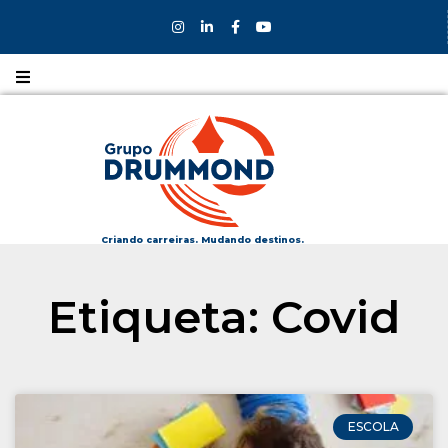
Nossos
CURSOS
Nossos
COLÉGIOS
Criando carreiras. Mudando destinos.
Formas de
Etiqueta: Covid
INGRESSO
Bolsas e
DESCONTOS
ESCOLA
Fale