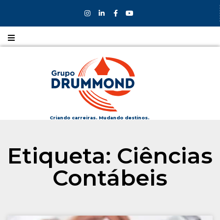
Nossos
CURSOS
Nossos
COLÉGIOS
Criando carreiras. Mudando destinos.
Formas de
Etiqueta: Ciências
INGRESSO
Contábeis
Bolsas e
DESCONTOS
Fale