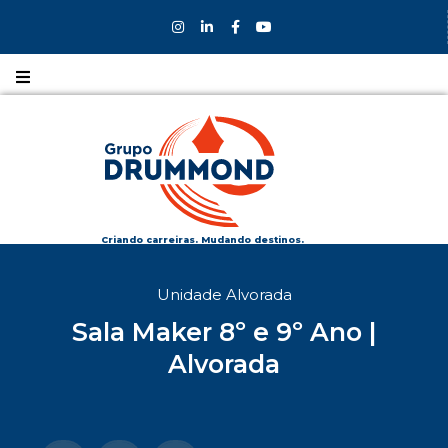
Nossos
CURSOS
Nossos
COLÉGIOS
Criando carreiras. Mudando destinos.
Formas de
Unidade Alvorada
INGRESSO
Sala Maker 8º e 9º Ano |
Bolsas e
Alvorada
DESCONTOS
Fale