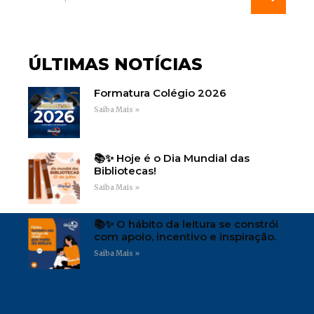
ÚLTIMAS NOTÍCIAS
Formatura Colégio 2026
Saiba Mais »
📚✨ Hoje é o Dia Mundial das
Bibliotecas!
Saiba Mais »
📚✨ O hábito da leitura se constrói
com apoio, incentivo e inspiração.
Saiba Mais »