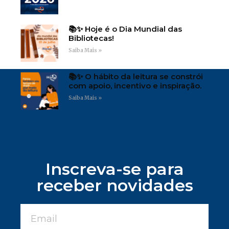
📚✨ Hoje é o Dia Mundial das
Bibliotecas!
Saiba Mais »
📚✨ O hábito da leitura se constrói
com apoio, incentivo e inspiração.
Saiba Mais »
Inscreva-se para
receber novidades