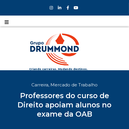
Nossos
CURSOS
Nossos
COLÉGIOS
Criando carreiras. Mudando destinos.
Formas de
Carreira
,
Mercado de Trabalho
INGRESSO
Professores do curso de
Bolsas e
Direito apoiam alunos no
DESCONTOS
exame da OAB
Fale