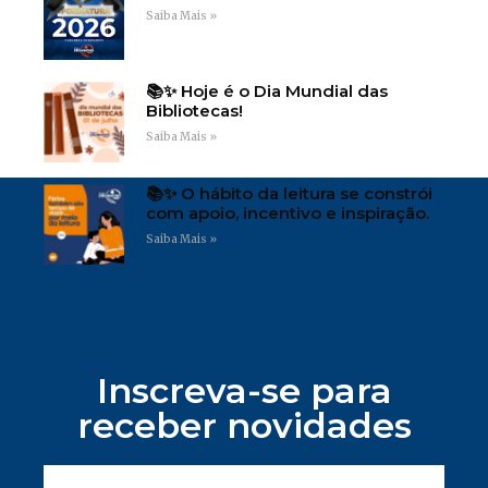
Saiba Mais »
📚✨ Hoje é o Dia Mundial das
Bibliotecas!
Saiba Mais »
📚✨ O hábito da leitura se constrói
com apoio, incentivo e inspiração.
Saiba Mais »
Inscreva-se para
receber novidades