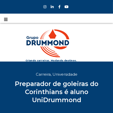
Nossos
CURSOS
Nossos
COLÉGIOS
Criando carreiras. Mudando destinos.
Formas de
Carreira
,
Universidade
INGRESSO
Preparador de goleiras do
Bolsas e
Corinthians é aluno
DESCONTOS
UniDrummond
Fale