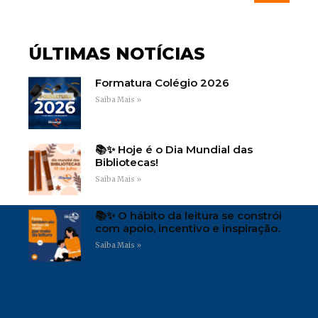
ÚLTIMAS NOTÍCIAS
Formatura Colégio 2026
Saiba Mais »
📚✨ Hoje é o Dia Mundial das
Bibliotecas!
Saiba Mais »
📚✨ O hábito da leitura se constrói
com apoio, incentivo e inspiração.
Saiba Mais »