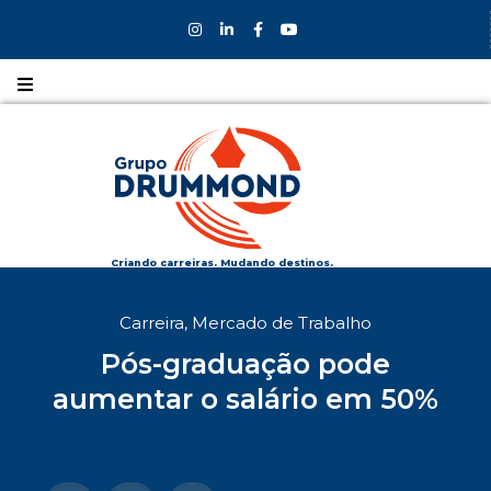
Nossos
CURSOS
Nossos
COLÉGIOS
Criando carreiras. Mudando destinos.
Formas de
Carreira
,
Mercado de Trabalho
INGRESSO
Pós-graduação pode
Bolsas e
aumentar o salário em 50%
DESCONTOS
Fale