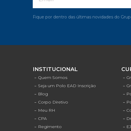
Fique por dentro das últimas novidades do G
INSTITUCIONAL
CU
Quem Somos
Gr
Seja um Polo EAD Inscrição
G
Blog
Pó
Corpo Diretivo
P
Meu RH
C
CPA
D
Regimento
E