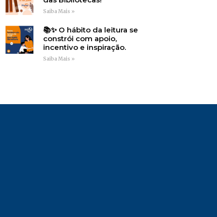
Saiba Mais »
📚✨ O hábito da leitura se
constrói com apoio,
incentivo e inspiração.
Saiba Mais »