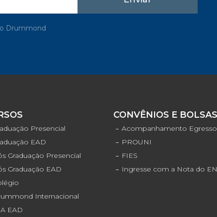
rupo Drummond
RSOS
CONVÊNIOS E BOLSA
aduação Presencial
Acompanhamento Egress
raduação EAD
PROUNI
s Graduação Presencial
FIES
ós Graduação EAD
Ingresse com a Nota do 
olégio
rummond Internacional
JA EAD