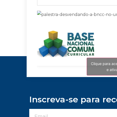
Clique para ac
e ati
Inscreva-se para re