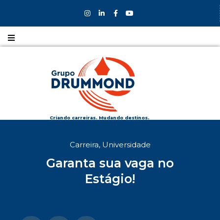
Nossos
CURSOS
Nossos
COLÉGIOS
Criando carreiras. Mudando destinos.
Formas de
Carreira
,
Universidade
INGRESSO
Garanta sua vaga no
Bolsas e
Estágio!
DESCONTOS
Fale