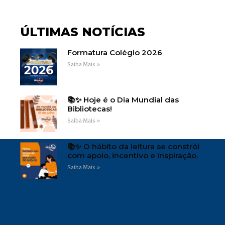
ÚLTIMAS NOTÍCIAS
Formatura Colégio 2026
Saiba Mais »
📚✨ Hoje é o Dia Mundial das
Bibliotecas!
Saiba Mais »
📚✨ O hábito da leitura se constrói
com apoio, incentivo e inspiração.
Saiba Mais »