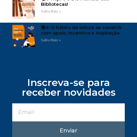
Bibliotecas!
Saiba Mais »
📚✨ O hábito da leitura se constrói
com apoio, incentivo e inspiração.
Saiba Mais »
Inscreva-se para
receber novidades
Enviar