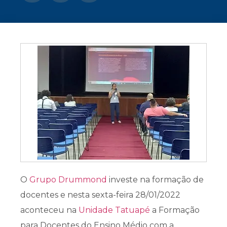
CONOSCO
Seja um
POLO EAD
O
Grupo Drummond
investe na formação de
docentes e nesta sexta-feira 28/01/2022
aconteceu na
Unidade Tatuapé
a Formação
para Docentes do Ensino Médio com a