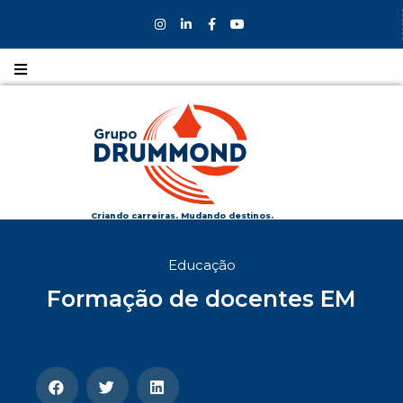
Nossos
CURSOS
Nossos
COLÉGIOS
Criando carreiras. Mudando destinos.
Formas de
Educação
INGRESSO
Formação de docentes EM
Bolsas e
DESCONTOS
Fale