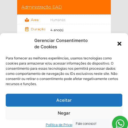
Administração EAD
Área:
Humanas
Duração:
4 ano(s)
Gerenciar Consentimento
de Cookies
Para fornecer as melhores experiências, usamos tecnologias como
cookies para armazenar e/ou acessar informações do dispositivo. O
consentimento para essas tecnologias nos permitirá processar dados
como comportamento de navegação ou IDs exclusivos neste site. Não
consentir ou retirar o consentimento pode afetar negativamente certos
Graduação EAD
recursos e funções.
Análise e Desenvolvimento de Sistemas
Aceitar
Área:
Exatas
Negar
Duração:
2.5 ano(s)
Fale conosco!
Política de Privacidade