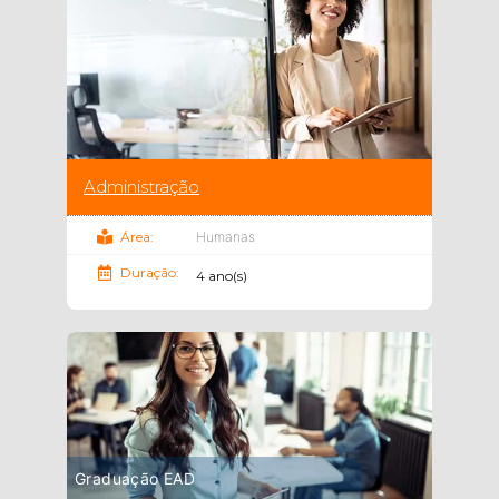
Administração
Área:
Humanas
Duração:
4 ano(s)
Graduação EAD