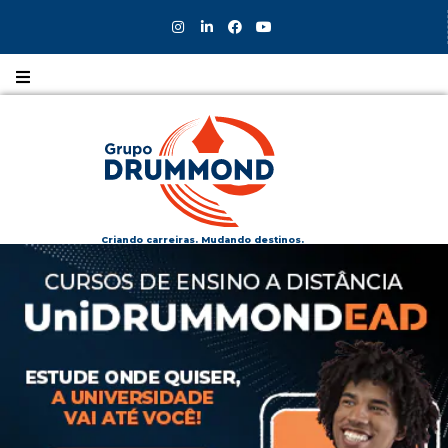
Nossos
CURSOS
Nossos
COLÉGIOS
Criando carreiras. Mudando destinos.
Formas de
INGRESSO
Bolsas e
DESCONTOS
Fale