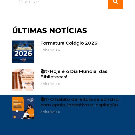
ÚLTIMAS NOTÍCIAS
Formatura Colégio 2026
Saiba Mais »
📚✨ Hoje é o Dia Mundial das
Bibliotecas!
Saiba Mais »
📚✨ O hábito da leitura se constrói
com apoio, incentivo e inspiração.
Saiba Mais »