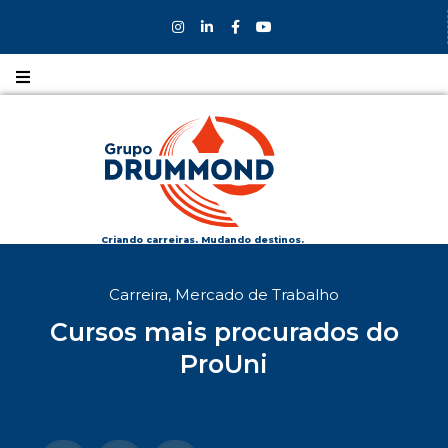
Nossos
CURSOS
Nossos
COLÉGIOS
Criando carreiras. Mudando destinos.
Formas de
Carreira
,
Mercado de Trabalho
INGRESSO
Cursos mais procurados do
Bolsas e
ProUni
DESCONTOS
Fale