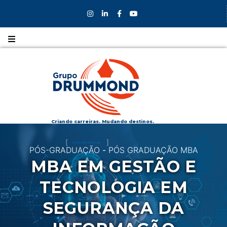
Nossos
CURSOS
Nossos
COLÉGIOS
Criando carreiras. Mudando destinos.
Formas de
PÓS-GRADUAÇÃO
-
PÓS GRADUAÇÃO MBA
INGRESSO
MBA EM GESTÃO E
Bolsas e
TECNOLOGIA EM
DESCONTOS
SEGURANÇA DA
Fale