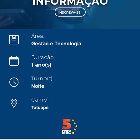
INFORMAÇÃO
CONOSCO
INSCREVA-SE
Seja um
POLO EAD
Área:
Gestão e Tecnologia
Duração:
1 ano(s)
Turno(s):
Noite
Campi:
Tatuapé