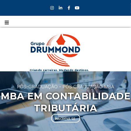
Nossos
CURSOS
Nossos
COLÉGIOS
Criando carreiras. Mudando destinos.
Formas de
PÓS-GRADUAÇÃO
-
PÓS GRADUAÇÃO MBA
INGRESSO
MBA EM CONTABILIDADE
Bolsas e
TRIBUTÁRIA
DESCONTOS
INSCREVA-SE
Fale