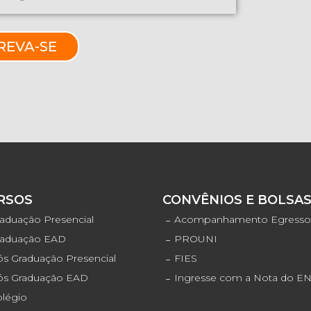
REVA-SE
RSOS
CONVÊNIOS E BOLSA
aduação Presencial
Acompanhamento Egress
raduação EAD
PROUNI
s Graduação Presencial
FIES
ós Graduação EAD
Ingresse com a Nota do 
olégio