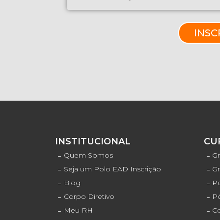
INSC
INSTITUCIONAL
CU
Quem Somos
Gr
Seja um Polo EAD Inscrição
G
Blog
Pó
Corpo Diretivo
P
Meu RH
C