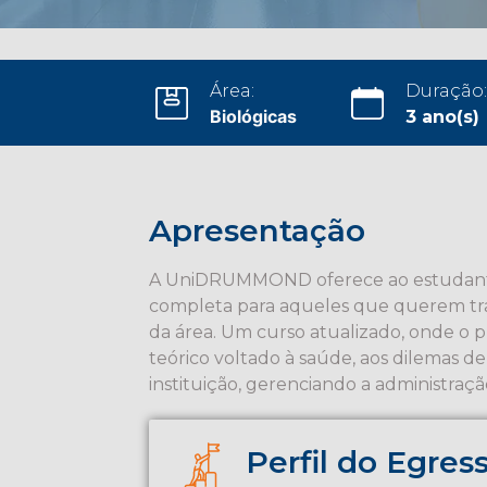
Área:
Duração:
Biológicas
3 ano(s)
Apresentação
A UniDRUMMOND oferece ao estudante
completa para aqueles que querem trab
da área. Um curso atualizado, onde o p
teórico voltado à saúde, aos dilemas d
instituição, gerenciando a administraçã
Perfil do Egres