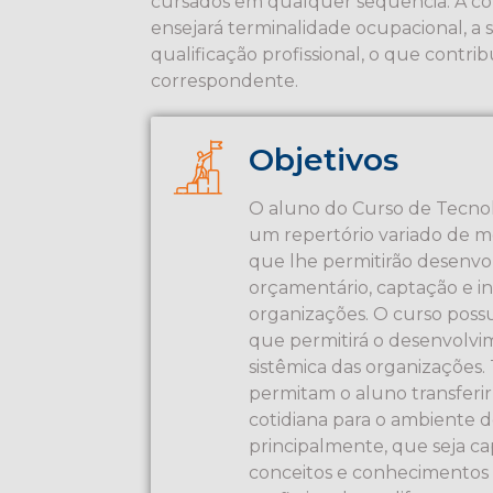
cursados em qualquer sequência. A co
ensejará terminalidade ocupacional, a 
qualificação profissional, o que contribu
correspondente.
Objetivos
O aluno do Curso de Tecnol
um repertório variado de mé
que lhe permitirão desenvol
orçamentário, captação e in
organizações. O curso poss
que permitirá o desenvolvim
sistêmica das organizações.
permitam o aluno transferi
cotidiana para o ambiente de
principalmente, que seja ca
conceitos e conhecimentos