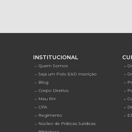
INSTITUCIONAL
CU
Quem Somos
Gr
Seja um Polo EAD Inscrição
G
Blog
Pó
Corpo Diretivo
P
Meu RH
C
CPA
D
Regimento
E
Núcleo de Práticas Jurídicas
Biblioteca