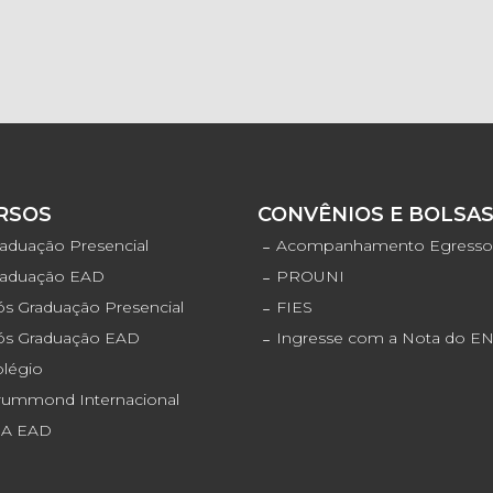
RSOS
CONVÊNIOS E BOLSA
aduação Presencial
Acompanhamento Egress
raduação EAD
PROUNI
s Graduação Presencial
FIES
ós Graduação EAD
Ingresse com a Nota do 
olégio
rummond Internacional
JA EAD