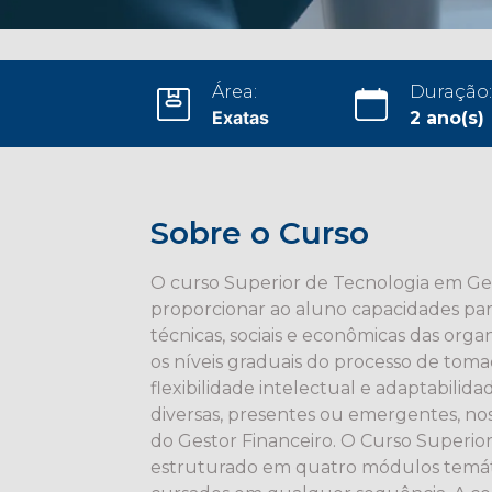
Área:
Duração:
Exatas
2 ano(s)
Sobre o Curso
O curso Superior de Tecnologia em G
proporcionar ao aluno capacidades par
técnicas, sociais e econômicas das org
os níveis graduais do processo de toma
flexibilidade intelectual e adaptabilid
diversas, presentes ou emergentes, n
do Gestor Financeiro. O Curso Superior
estruturado em quatro módulos temáti