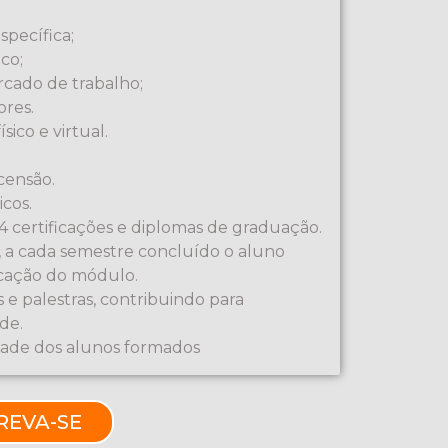
specífica;
ico;
rcado de trabalho;
ores.
sico e virtual.
censão.
icos.
 4 certificações e diplomas de graduação.
s, a cada semestre concluído o aluno
icação do módulo.
s e palestras, contribuindo para
de.
idade dos alunos formados
REVA-SE