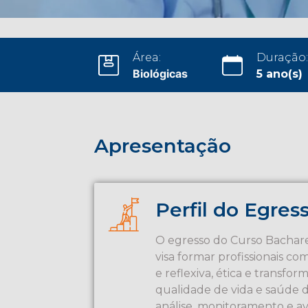
Área:
Duração:
Biológicas
5 ano(s)
Apresentação
Perfil do Egres
O egresso do Curso Bach
visa formar profissionais co
e reflexiva, ética e transf
qualidade de vida e saúde 
análise, monitoramento e av