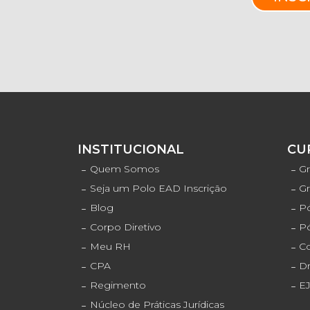
INSTITUCIONAL
CU
Quem Somos
Gr
Seja um Polo EAD Inscrição
G
Blog
Pó
Corpo Diretivo
P
Meu RH
C
CPA
D
Regimento
E
Núcleo de Práticas Jurídicas