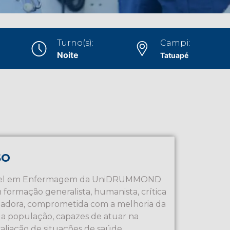
Turno(s):
Campi:
Noite
Tatuapé
so
arel em Enfermagem da UniDRUMMOND
m formação generalista, humanista, crítica
ormadora, comprometida com a melhoria da
da população, capazes de atuar na
aliação de situações de saúde,