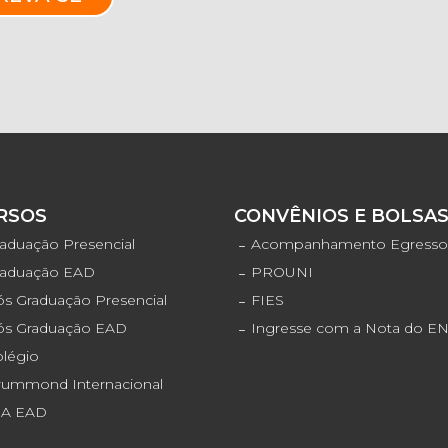
RSOS
CONVÊNIOS E BOLSA
aduação Presencial
Acompanhamento Egress
raduação EAD
PROUNI
s Graduação Presencial
FIES
ós Graduação EAD
Ingresse com a Nota do 
olégio
rummond Internacional
JA EAD