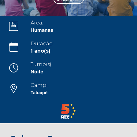
CONOSCO
Seja um
Área:
POLO EAD
Humanas
Duração:
1 ano(s)
Turno(s):
Noite
Campi:
Tatuapé