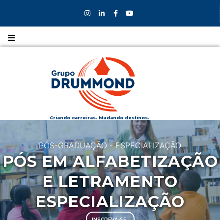
Nossos
CURSOS
Nossos
COLÉGIOS
Criando carreiras. Mudando destinos.
Formas de
PÓS-GRADUAÇÃO
-
ESPECIALIZAÇÃO
INGRESSO
PÓS EM ALFABETIZAÇÃO
Bolsas e
E LETRAMENTO
DESCONTOS
ESPECIALIZAÇÃO
Fale
INSCREVA-SE