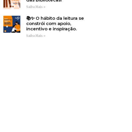
Saiba Mais »
📚✨ O hábito da leitura se
constrói com apoio,
incentivo e inspiração.
Saiba Mais »