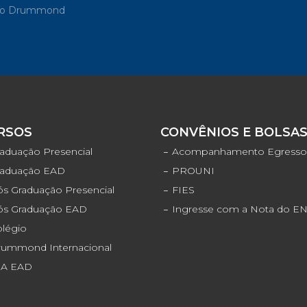
rupo Drummond
RSOS
CONVÊNIOS E BOLSA
aduação Presencial
Acompanhamento Egress
raduação EAD
PROUNI
s Graduação Presencial
FIES
ós Graduação EAD
Ingresse com a Nota do 
olégio
rummond Internacional
JA EAD