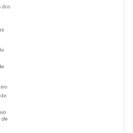
es
de
a
eio
o de