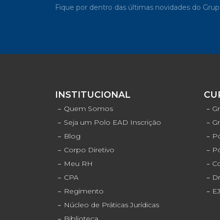
Fique por dentro das últimas novidades do G
INSTITUCIONAL
CU
Quem Somos
Gr
Seja um Polo EAD Inscrição
G
Blog
Pó
Corpo Diretivo
P
Meu RH
C
CPA
D
Regimento
E
Núcleo de Práticas Jurídicas
Biblioteca