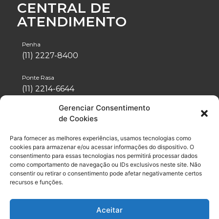
CENTRAL DE
ATENDIMENTO
Penha
(11) 2227-8400
Ponte Rasa
(11) 2214-6644
Gerenciar Consentimento
Tatuapé
de Cookies
(11) 2942-1488
Para fornecer as melhores experiências, usamos tecnologias como
Vila Formosa
cookies para armazenar e/ou acessar informações do dispositivo. O
(11) 2076-4600
consentimento para essas tecnologias nos permitirá processar dados
como comportamento de navegação ou IDs exclusivos neste site. Não
consentir ou retirar o consentimento pode afetar negativamente certos
Neo Química Arena
recursos e funções.
(11) 2056-6100
Aceitar