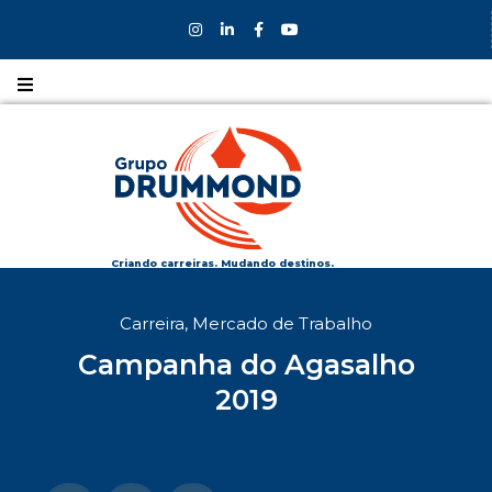
Nossos
CURSOS
Nossos
COLÉGIOS
Criando carreiras. Mudando destinos.
Formas de
Carreira
,
Mercado de Trabalho
INGRESSO
Campanha do Agasalho
Bolsas e
2019
DESCONTOS
Fale