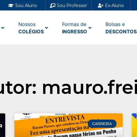
Sou Aluno
Sou Professor
Ex-Aluno
Nossos
Formas de
Bolsas e
COLÉGIOS
INGRESSO
DESCONTOS
utor:
mauro.fre
CARREIRA