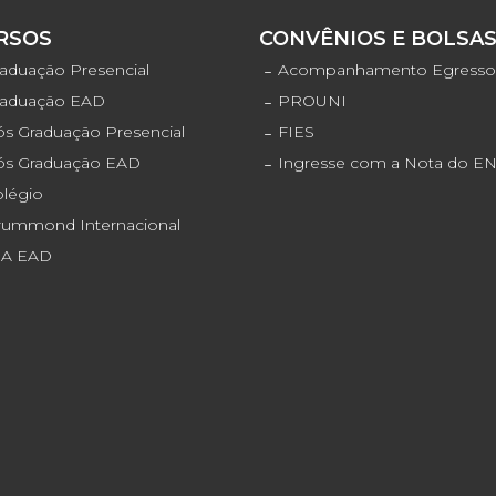
RSOS
CONVÊNIOS E BOLSA
aduação Presencial
Acompanhamento Egress
raduação EAD
PROUNI
s Graduação Presencial
FIES
ós Graduação EAD
Ingresse com a Nota do 
olégio
rummond Internacional
JA EAD