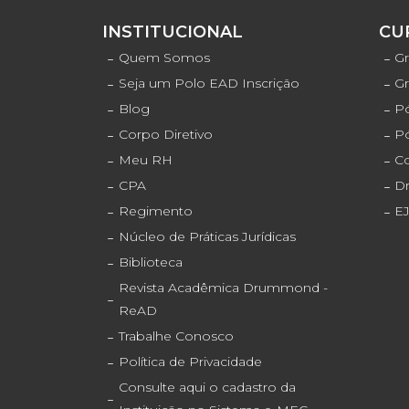
INSTITUCIONAL
CU
Quem Somos
Gr
Seja um Polo EAD Inscrição
G
Blog
Pó
Corpo Diretivo
P
Meu RH
C
CPA
D
Regimento
E
Núcleo de Práticas Jurídicas
Biblioteca
Revista Acadêmica Drummond -
ReAD
Trabalhe Conosco
Política de Privacidade
Consulte aqui o cadastro da