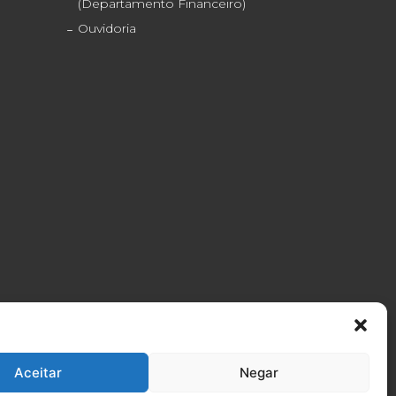
(Departamento Financeiro)
Ouvidoria
Formosa
Neo Química Arena
076-4600
(11) 2056-6100
Aceitar
Negar