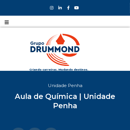
Nossos
CURSOS
Nossos
COLÉGIOS
Criando carreiras. Mudando destinos.
Formas de
Unidade Penha
INGRESSO
Aula de Química | Unidade
Bolsas e
Penha
DESCONTOS
Fale