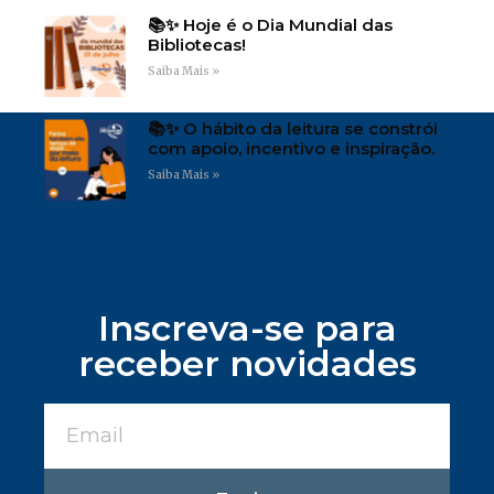
📚✨ Hoje é o Dia Mundial das
Bibliotecas!
Saiba Mais »
📚✨ O hábito da leitura se constrói
com apoio, incentivo e inspiração.
Saiba Mais »
Inscreva-se para
receber novidades