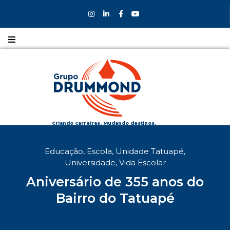
Nossos
CURSOS
Nossos
COLÉGIOS
Criando carreiras. Mudando destinos.
Formas de
Educação
,
Escola
,
Unidade Tatuapé
,
INGRESSO
Universidade
,
Vida Escolar
Aniversário de 355 anos do
Bolsas e
DESCONTOS
Bairro do Tatuapé
Fale